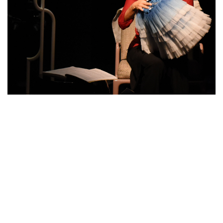
Qui suis-je ?
Sabrina Zuber,
directrice artistique
Besoin de Beauté
(dans son sens le plus large) et besoin
de partager sont au centre de ma démarche artistique. Je