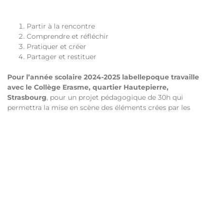
Partir à la rencontre
Comprendre et réfléchir
Pratiquer et créer
Partager et restituer
Pour l’année scolaire 2024-2025 labellepoque travaille
avec le Collège Erasme, quartier Hautepierre,
Strasbourg
, pour un projet pédagogique de 30h qui
permettra la mise en scène des éléments crées par les
élèves sous forme d’un court spectacle de restitution
ouvert aux élèves de l’école et à leurs familles, afin de
rendre visible et de valoriser le travail réalisé.
D’autres collaborations sont envisageables, merci de
nous contacter
!