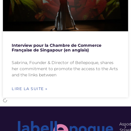
Interview pour la Chambre de Commerce
Française de Singapour (en anglais)
Sabrina, Founder & Director of Bellepoque, shares
her commitment to promote the access to the Arts
and the links between
LIRE LA SUITE »
Assoc
Stras