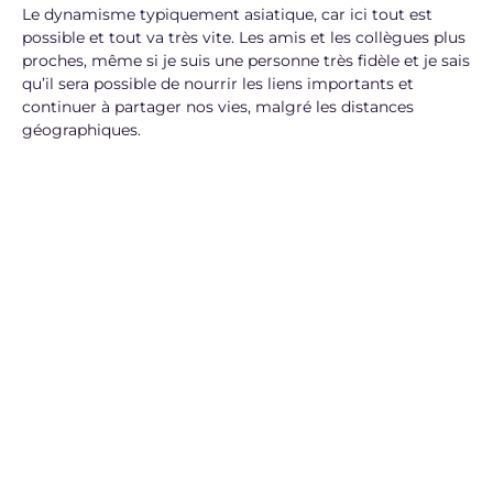
Le dynamisme typiquement asiatique, car ici tout est
possible et tout va très vite. Les amis et les collègues plus
proches, même si je suis une personne très fidèle et je sais
qu’il sera possible de nourrir les liens importants et
continuer à partager nos vies, malgré les distances
géographiques.
Quels sont vos prochains projets ?
Étant « Permanent Resident », j’ai la chance de pouvoir
revenir travailler à Singapour pour des projets spécifiques.
De ce fait, ma compagnie Bellepoque reste ouverte et
active ici (depuis mon départ fin avril, je suis déjà revenue
début juin pour un très beau projet de musique
classique) ; je suis actuellement en phase d’écriture d’un
nouveau spectacle pour 2023.
En même temps, je planifie la création de l’antenne
française de la Bellepoque, afin de réaliser des projets
d’échange entre les deux pays et des résidences