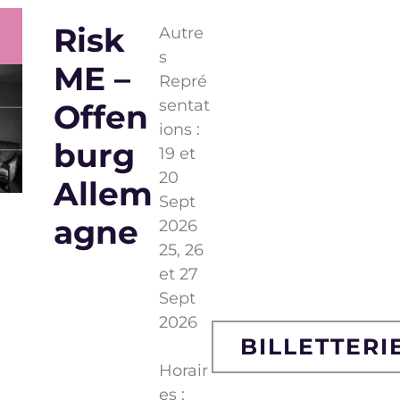
Risk
Autre
s
ME –
Repré
sentat
Offen
ions :
burg
19 et
20
Allem
Sept
agne
2026
25, 26
et 27
Sept
2026
BILLETTERI
Horair
es :