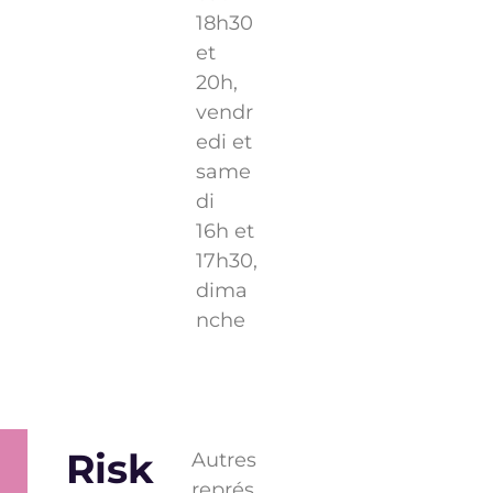
18h30
et
20h,
vendr
edi et
same
di
16h et
17h30,
dima
nche
Risk
Autres
représ