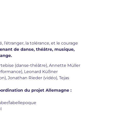
 l’étranger, la tolérance, et le courage
nant de danse, théâtre, musique,
hange.
tebise (danse-théâtre), Annette Müller
erformance), Leonard Küßner
on), Jonathan Rieder (vidéo), Tejas
coordination du projet Allemagne :
uber/labellepoque
l